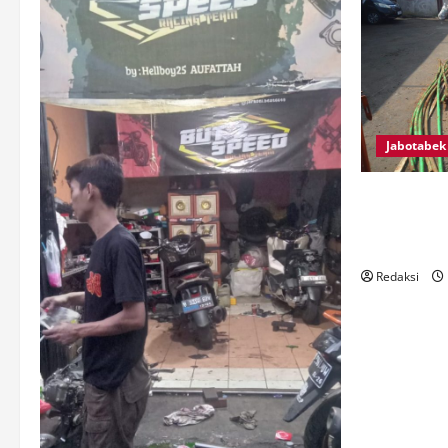
Jabotabek
SAFIK TUR
AWASI PEM
JALAN RAY
Redaksi