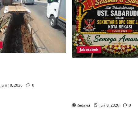
Jabotabek
UN LANGSUNG KE LAPANGAN,
Ust. Sabarudin Resmi Dikuk
BANGUNAN SALURAN AIR DI
Sebagai Sekretaris DPC GRIB
A SAWANGAN
Bekasi, Siap Jalankan Progr
Juni 18, 2026
0
untuk Kemajuan Organisasi 
Kepentingan Rakyat
Redaksi
Juni 8, 2026
0