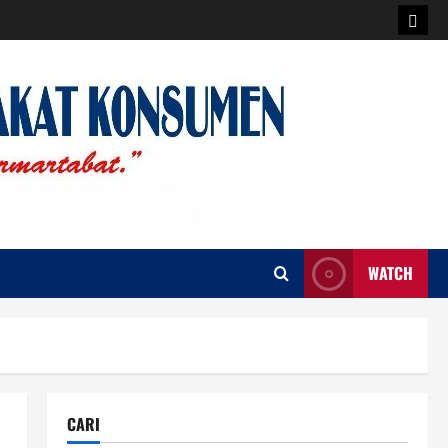
Logi
WATCH
CARI