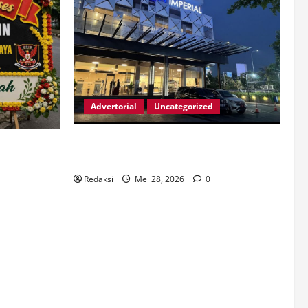
Advertorial
Uncategorized
LIBURAN KELUARGA IDUL ADHA YANG
uhkan
SEMPURNA DI ASTON IMPERIAL BEKASI
 JAYA Kota
am Kerja
Redaksi
Mei 28, 2026
0
dan