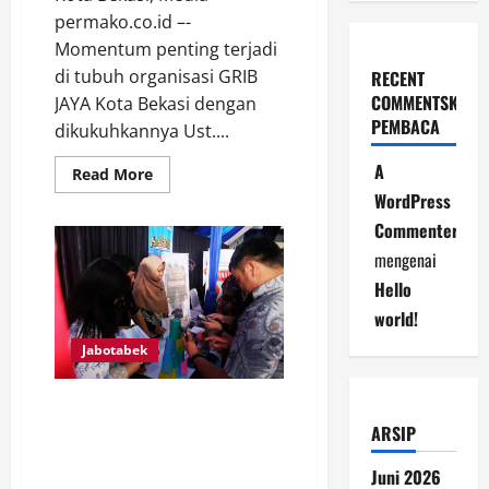
permako.co.id –-
Momentum penting terjadi
di tubuh organisasi GRIB
RECENT
COMMENTSKOME
JAYA Kota Bekasi dengan
PEMBACA
dikukuhkannya Ust....
A
Read
Read More
more
WordPress
about
Ust.
Commenter
Sabarudin
Resmi
mengenai
Dikukuhkan
Sebagai
Hello
Sekretaris
DPC
world!
GRIB
JAYA
Jabotabek
Kota
Bekasi,
Siap
Jalankan
Meriah dan Penuh
Program
Kebersamaan, FIFGROUP Gelar
ARSIP
Kerja
untuk
Hajatan Cabang Depok II untuk
Kemajuan
Juni 2026
Apresiasi Pelanggan dan Warga
Organisasi