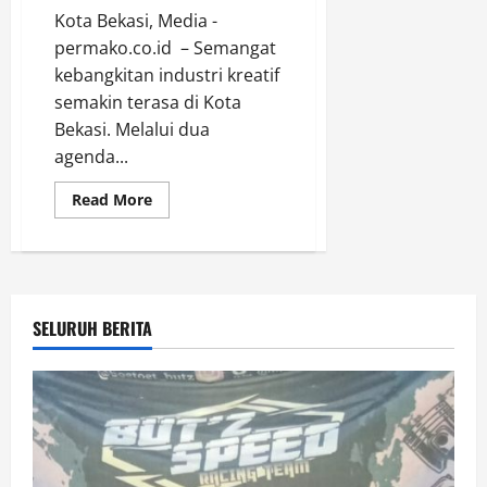
Kota Bekasi, Media -
permako.co.id – Semangat
kebangkitan industri kreatif
semakin terasa di Kota
Bekasi. Melalui dua
agenda...
Read
Read More
more
about
Dekranasda
Kota
Bekasi
Hidupkan
Ekonomi
Kreatif
SELURUH BERITA
Lewat
Pameran
UMKM
dan
Bekasi
City
Fashion
Movement
2025