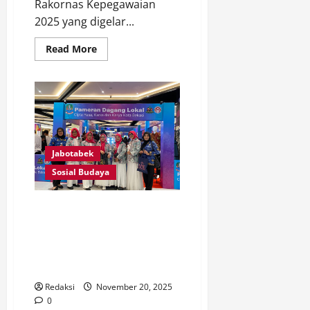
Rakornas Kepegawaian
2025 yang digelar...
Read
Read More
more
about
Wawali
Harris
Bobihoe
Dorong
Penguatan
Manajemen
ASN
di
Jabotabek
Rakornas
Kepegawaian
Sosial Budaya
2025
Dekranasda Kota Bekasi
Hidupkan Ekonomi Kreatif
Lewat Pameran UMKM dan
Bekasi City Fashion Movement
2025
Redaksi
November 20, 2025
0