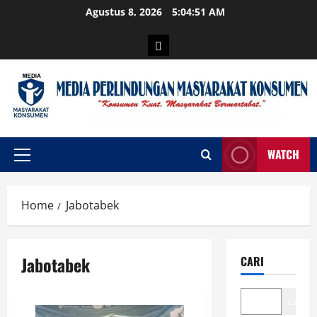
Skip
Agustus 8, 2026
5:04:52 AM
to
content
Login
WATCH
Primary
Menu
Home
Jabotabek
Jabotabek
CARI
Cari