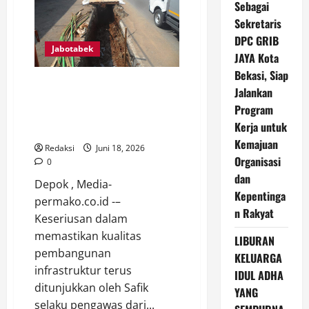
USAHA
Sebagai
BENGKEL
KAMPUNG
Sekretaris
MAMPU
DPC GRIB
BERSAING
Jabotabek
DENGAN
JAYA Kota
PROFESIONAL
Bekasi, Siap
SAFIK TURUN LANGSUNG KE
Jalankan
LAPANGAN, AWASI
Program
PEMBANGUNAN SALURAN AIR
Kerja untuk
DI JALAN RAYA SAWANGAN
Kemajuan
Redaksi
Juni 18, 2026
Organisasi
0
dan
Depok , Media-
Kepentinga
permako.co.id -–
n Rakyat
Keseriusan dalam
memastikan kualitas
LIBURAN
pembangunan
KELUARGA
infrastruktur terus
IDUL ADHA
ditunjukkan oleh Safik
YANG
selaku pengawas dari...