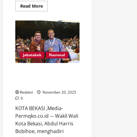
Read
Read More
more
about
Kompak
dan
Berkesan:
Turnamen
Catur
Internal
PCC
Warnai
Hari
Jabotabek
Nasional
Pahlawan
dan
Ultah
Pembina
Wawali Harris Bobihoe Dorong
Penguatan Manajemen ASN di
Rakornas Kepegawaian 2025
Redaksi
November 20, 2025
0
KOTA BEKASI ,Media-
Permqko.co.id -– Wakil Wali
Kota Bekasi, Abdul Harris
Bobihoe, menghadiri