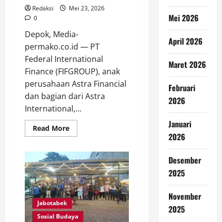
dan
Redaksi
Mei 23, 2026
Kepentingan
Rakyat
Mei 2026
0
Depok, Media-
April 2026
permako.co.id — PT
Federal International
Maret 2026
Finance (FIFGROUP), anak
perusahaan Astra Financial
Februari
dan bagian dari Astra
2026
International,...
Januari
Read
Read More
more
2026
about
Meriah
dan
Desember
Penuh
Kebersamaan,
2025
FIFGROUP
Gelar
Hajatan
November
Cabang
Jabotabek
Depok
2025
II
Sosial Budaya
untuk