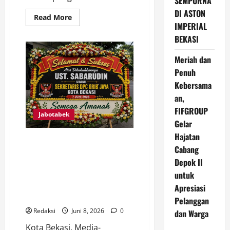
SEMPURNA
DI ASTON
Read
Read More
more
IMPERIAL
about
BEKASI
SAFIK
TURUN
LANGSUNG
Meriah dan
KE
LAPANGAN,
Penuh
AWASI
PEMBANGUNAN
Kebersama
SALURAN
AIR
an,
DI
FIFGROUP
JALAN
Jabotabek
RAYA
Gelar
SAWANGAN
Hajatan
Ust. Sabarudin Resmi
Cabang
Dikukuhkan Sebagai Sekretaris
Depok II
DPC GRIB JAYA Kota Bekasi,
Siap Jalankan Program Kerja
untuk
untuk Kemajuan Organisasi dan
Apresiasi
Kepentingan Rakyat
Pelanggan
Redaksi
Juni 8, 2026
0
dan Warga
Kota Bekasi, Media-