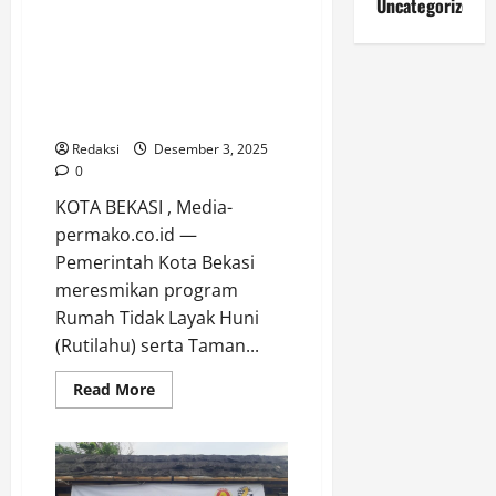
Uncategorized
Angkringan
Pemkot Bekasi Resmikan
17
CCA
Rutilahu dan Taman RW 010
Bekasi
Jakamulya: Wujudkan
Utara
Lingkungan Layak dan Ruang
Publik yang Humanis
Redaksi
Desember 3, 2025
0
KOTA BEKASI , Media-
permako.co.id —
Pemerintah Kota Bekasi
meresmikan program
Rumah Tidak Layak Huni
(Rutilahu) serta Taman...
Read
Read More
more
about
Pemkot
Bekasi
Resmikan
Rutilahu