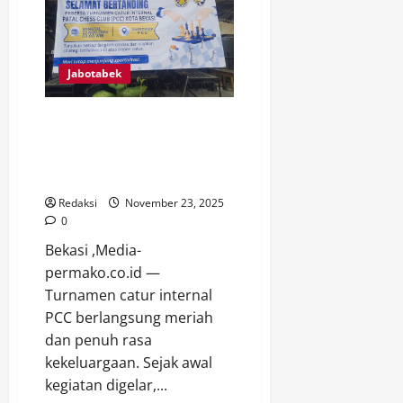
dan
Taman
RW
010
Jakamulya:
Wujudkan
Jabotabek
Lingkungan
Layak
dan
Ruang
Kompak dan Berkesan:
Publik
Turnamen Catur Internal PCC
yang
Humanis
Warnai Hari Pahlawan dan Ultah
Pembina
Redaksi
November 23, 2025
0
Bekasi ,Media-
permako.co.id —
Turnamen catur internal
PCC berlangsung meriah
dan penuh rasa
kekeluargaan. Sejak awal
kegiatan digelar,...