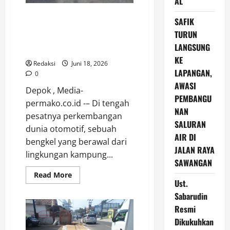
AL
BUT’Z SPEED RACING TEAM,
SAFIK
BUKTI USAHA BENGKEL
TURUN
KAMPUNG MAMPU BERSAING
LANGSUNG
DENGAN PROFESIONAL
KE
Redaksi
Juni 18, 2026
LAPANGAN,
0
AWASI
Depok , Media-
PEMBANGU
permako.co.id -– Di tengah
NAN
pesatnya perkembangan
SALURAN
dunia otomotif, sebuah
AIR DI
bengkel yang berawal dari
JALAN RAYA
lingkungan kampung...
SAWANGAN
Read
Read More
more
Ust.
about
Sabarudin
BUT’Z
SPEED
Resmi
RACING
TEAM,
Dikukuhkan
BUKTI