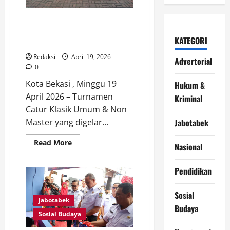
Apresiasi
Pelanggan
dan
Dramatis! Babak 6 Jadi Penentu
Warga
Juara Turnamen Catur Klasik di
KATEGORI
Angkringan 17 CCA Bekasi Utara
Redaksi
April 19, 2026
Advertorial
0
Kota Bekasi , Minggu 19
Hukum &
April 2026 – Turnamen
Kriminal
Catur Klasik Umum & Non
Master yang digelar...
Jabotabek
Read
Read More
Nasional
more
about
Dramatis!
Pendidikan
Babak
6
Jadi
Penentu
Sosial
Juara
Jabotabek
Turnamen
Budaya
Catur
Sosial Budaya
Klasik
di