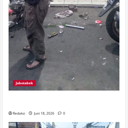
Jabotabek
BUT’Z SPEED RACING TEAM, BUKTI USAHA BENGKEL
KAMPUNG MAMPU BERSAING DENGAN PROFESIONAL
Redaksi
Juni 18, 2026
0