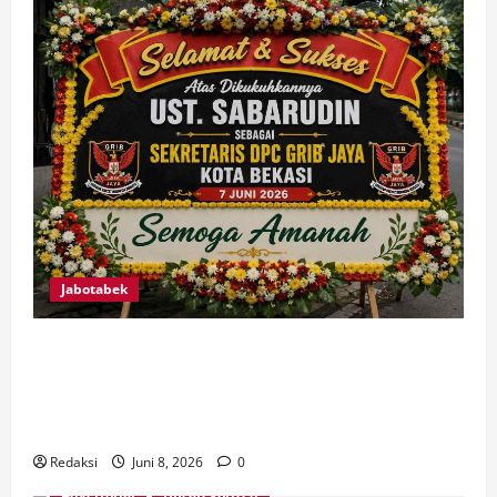
Jabotabek
Ust. Sabarudin Resmi Dikukuhkan Sebagai
Sekretaris DPC GRIB JAYA Kota Bekasi, Siap
Jalankan Program Kerja untuk Kemajuan Organisasi
dan Kepentingan Rakyat
Redaksi
Juni 8, 2026
0
Advertorial
Uncategorized