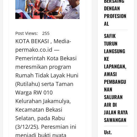
BERSAING
DENGAN
PROFESION
AL
Post Views:
255
SAFIK
KOTA BEKASI , Media-
TURUN
permako.co.id —
LANGSUNG
Pemerintah Kota Bekasi
KE
LAPANGAN,
meresmikan program
AWASI
Rumah Tidak Layak Huni
PEMBANGU
(Rutilahu) serta Taman
NAN
Warga RW 010
SALURAN
Kelurahan Jakamulya,
AIR DI
Kecamatan Bekasi
JALAN RAYA
Selatan, pada Rabu
SAWANGAN
(3/12/25). Peresmian ini
Ust.
menjadi bukti nyata