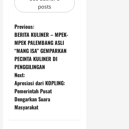
posts
P
Previous:
BERITA KULINER – MPEK-
o
MPEK PALEMBANG ASLI
s
“MANG ISA” GEMPARKAN
PECINTA KULINER DI
t
PENGGILINGAN
n
Next:
Apresiasi dari KOPLING:
a
Pemerintah Pusat
v
Dengarkan Suara
Masyarakat
i
g