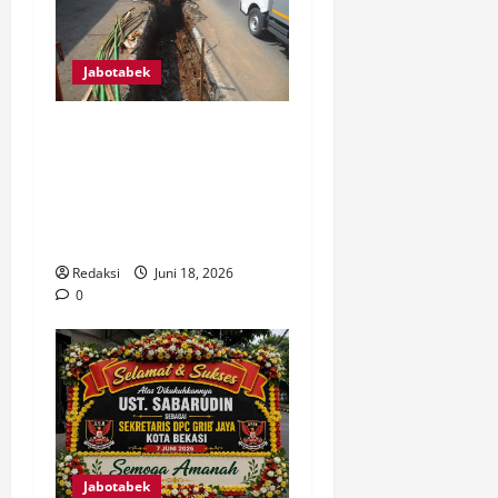
Jabotabek
SAFIK TURUN LANGSUNG KE
LAPANGAN, AWASI
PEMBANGUNAN SALURAN
AIR DI JALAN RAYA
SAWANGAN
Redaksi
Juni 18, 2026
0
Jabotabek