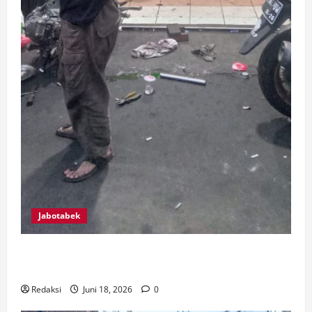
Jabotabek
BUT’Z SPEED RACING TEAM, BUKTI USAHA BENGKEL
KAMPUNG MAMPU BERSAING DENGAN PROFESIONAL
Redaksi
Juni 18, 2026
0