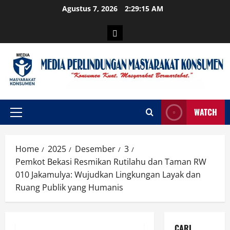
Skip
Agustus 7, 2026
2:29:16 AM
to
content
Login
WATCH
Primary
Menu
Home
2025
Desember
3
Pemkot Bekasi Resmikan Rutilahu dan Taman RW
010 Jakamulya: Wujudkan Lingkungan Layak dan
Ruang Publik yang Humanis
CARI