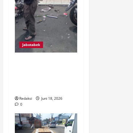
Jabotabek
BUT’Z SPEED RACING TEAM,
BUKTI USAHA BENGKEL
KAMPUNG MAMPU
BERSAING DENGAN
PROFESIONAL
Redaksi
Juni 18, 2026
0