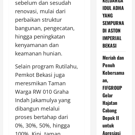
KELUARGA
sebelum dan sesudah
IDUL ADHA
renovasi, mulai dari
YANG
perbaikan struktur
SEMPURNA
bangunan, pengecatan,
DI ASTON
hingga peningkatan
IMPERIAL
kenyamanan dan
BEKASI
keamanan hunian.
Meriah dan
Penuh
Selain program Rutilahu,
Kebersama
Pemkot Bekasi juga
an,
meresmikan Taman
FIFGROUP
Warga RW 010 Graha
Gelar
Indah Jakamulya yang
Hajatan
dibangun melalui
Cabang
proses bertahap dari
Depok II
0%, 30%, 50%, hingga
untuk
Apresiasi
100%. Kini, taman