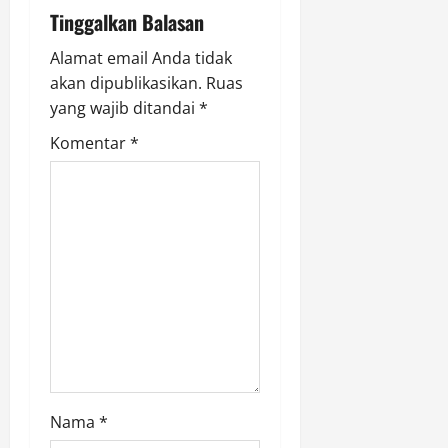
a
Tinggalkan Balasan
t
Alamat email Anda tidak
akan dipublikasikan.
Ruas
i
yang wajib ditandai
*
o
Komentar
*
n
Nama
*