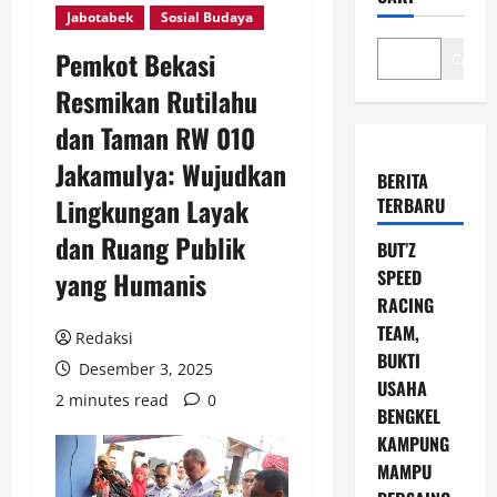
Jabotabek
Sosial Budaya
Pemkot Bekasi
Cari
Resmikan Rutilahu
dan Taman RW 010
Jakamulya: Wujudkan
BERITA
Lingkungan Layak
TERBARU
dan Ruang Publik
BUT’Z
yang Humanis
SPEED
RACING
TEAM,
Redaksi
BUKTI
Desember 3, 2025
USAHA
2 minutes read
0
BENGKEL
KAMPUNG
MAMPU