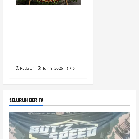
Ust. Sabarudin Resmi
Dikukuhkan Sebagai
Sekretaris DPC GRIB JAYA
Kota Bekasi, Siap Jalankan
Program Kerja untuk
Kemajuan Organisasi dan
Kepentingan Rakyat
Redaksi
Juni 8, 2026
0
SELURUH BERITA